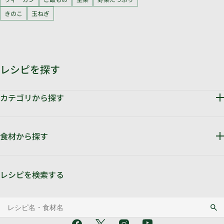
きのこ
玉ねぎ
レシピを探す
カテゴリから探す
ヴィーガン
おかず
お肉料理
ご飯もの
サラダ
スープ・鍋
食材から探す
スープ・鍋物
デザート
ドリンク
中華料理
主菜
人気
副菜
卵料理
和風
時短
洋風
簡単
簡単・時短
野菜たっぷり
魚料理
アボカド
あんこ
エビ
オートミール
かぼちゃ
きのこ
麺類
レシピを検索する
クリームチーズ
くるみ
さつまいも
じゃがいも
ズッキーニ
そば粉
たまねぎ
ちくわ
ツナ
トマト
なす
ナッツ
ニラ
はちみつ
バナナ
パプリカ
ピーナッツバター
ピーマン
ベーコン
ホットケーキミックス
ホワイトチョコレート
マヨネーズ
ミニトマト