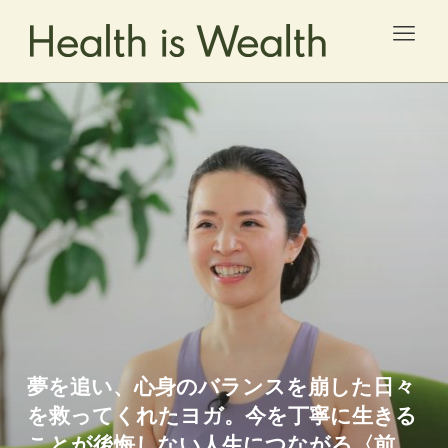
C
A
H
W
夢を追い、心身のバランスを崩した日々
を救ってくれたヨガ。今を丁寧に生きる
K
ことが後悔しない人生につながる〈前