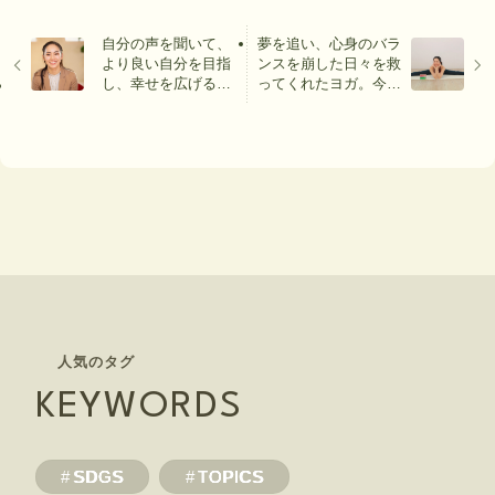
自分の声を聞いて、
夢を追い、心身のバラ
より良い自分を目指
ンスを崩した日々を救
し、幸せを広げるこ
ってくれたヨガ。今を
と。アスリートとし
丁寧に生きることが後
て、女性として求め
悔しない人生につなが
る「Well-Being」と
る〈後編〉
は？
KEYWORDS
SDGS
TOPICS