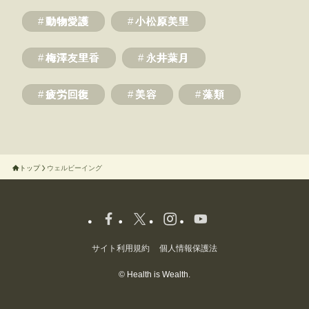
動物愛護
小松原美里
梅澤友里香
永井葉月
疲労回復
美容
藻類
トップ
ウェルビーイング
サイト利用規約
個人情報保護法
©
Health is Wealth.