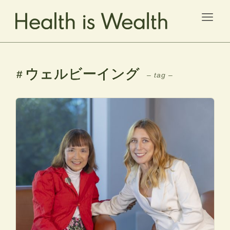
C
ウェルビーイング
– tag –
A
H
W
K