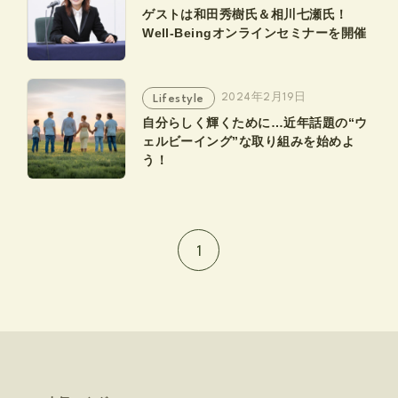
ゲストは和田秀樹氏＆相川七瀬氏！
Well-Beingオンラインセミナーを開催
2024年2月19日
Lifestyle
自分らしく輝くために…近年話題の“ウ
ェルビーイング”な取り組みを始めよ
う！
S
1