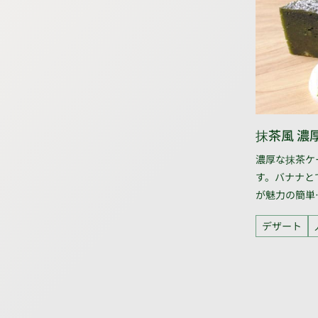
抹茶風 濃
濃厚な抹茶ケ
す。バナナと
が魅力の簡単
デザート