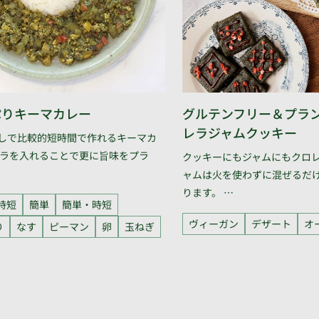
ぷりキーマカレー
グルテンフリー＆プラン
レラジャムクッキー
しで比較的短時間で作れるキーマカ
レラを入れることで更に旨味をプラ
クッキーにもジャムにもクロレ
ャムは火を使わずに混ぜるだ
ります。 …
時短
簡単
簡単・時短
ヴィーガン
デザート
オ
り
なす
ピーマン
卵
玉ねぎ