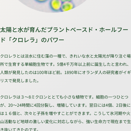
太陽と水が育んだプラントベースド・ホールフー
ド「クロレラ」のパワー
クロレラとは淡水に住む藻の一種で、きれいな水と太陽光が降り注ぐ場
所で生育する単細胞生物です。5億4千万年以上前に誕生したと言われ、
人類が発見したのは100年ほど前。1890年にオランダ人の研究者がイギ
リスで発見しました。
クロレラは３～8ミクロンととても小さな植物です。細胞の一つひとつ
が、20～24時間に4回分裂し、増殖しています。翌日には4個、2日後に
は１６個と、次々と子孫を増やすことができます。こうして氷河期や火
山活動など地球の激しい変化に対応しながら、強い生命力で現在まで生
き抜いてきたのです。