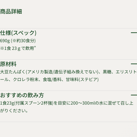
商品詳細
仕様(スペック)
690g (※約30食分)
※1食 23ｇで飲用"
原材料
大豆たんぱく(アメリカ製造/遺伝子組み換えでない)、黒糖、エリスリト
ール、クロレラ粉末、食塩/香料、甘味料(ステビア)
おすすめの飲み方
1食23g(付属スプーン2杯強)を目安に200～300mlの水に混ぜて召し上
がりください。