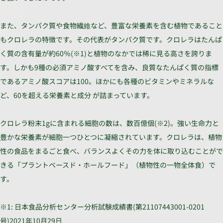
また、タンパク質や食物繊維など、豊富な栄養素を含む植物であること
もクロレラの特徴です。その代表がタンパク質です。クロレラはたんぱ
く質の含有量が約60％(※1)と植物のなかでは稀に見る高さを誇りま
す。しかも9種の必須アミノ酸すべてを含み、良質なたんぱく質の指標
であるアミノ酸スコアは100。ほかにも各種のビタミンやミネラルな
ど、60を超える栄養素と成分 が詰まっています。
クロレラ粉末1gに含まれる細胞の数は、数百億個(※2)。強い生命力と
豊かな栄養素が細胞一つひとつに凝縮されています。クロレラは、植物
性の食品をまるごと食べ、バランスよくその力を体に取り込むことがで
きる「プラントベースド・ホールフード」（植物性の一物全体食）で
す。
※1: 日本食品分析センター分析試験成績書(第21107443001-0201
号)2021年10月29日