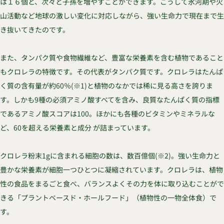
は１６個と、次々と子孫を増やすことができます。こうして氷河期や火
山活動など地球の激しい変化に対応しながら、強い生命力で現在まで生
き抜いてきたのです。
また、タンパク質や食物繊維など、豊富な栄養素を含む植物であること
もクロレラの特徴です。その代表がタンパク質です。クロレラはたんぱ
く質の含有量が約60％(※1)と植物のなかでは稀に見る高さを誇りま
す。しかも9種の必須アミノ酸すべてを含み、良質なたんぱく質の指標
であるアミノ酸スコアは100。ほかにも各種のビタミンやミネラルな
ど、60を超える栄養素と成分 が詰まっています。
クロレラ粉末1gに含まれる細胞の数は、数百億個(※2)。強い生命力と
豊かな栄養素が細胞一つひとつに凝縮されています。クロレラは、植物
性の食品をまるごと食べ、バランスよくその力を体に取り込むことがで
きる「プラントベースド・ホールフード」（植物性の一物全体食）で
す。